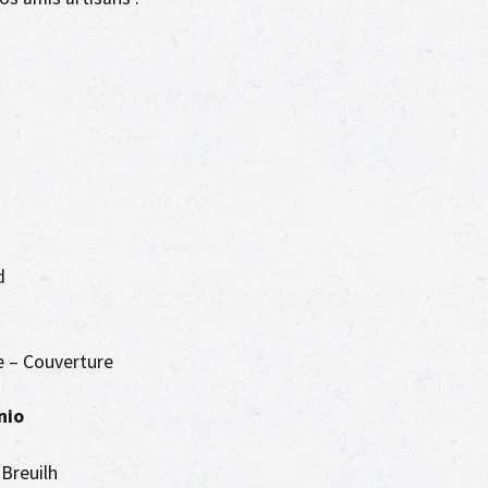
Cuisines et salles de bain
Aménagements
intérieurs
Fermetures
Stores, Brise-soleil,
Pergolas.
Garde-corps aluminium
d
 – Couverture
nio
d
Breuilh