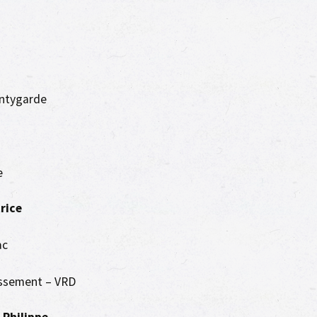
entygarde
e
rice
ac
issement – VRD