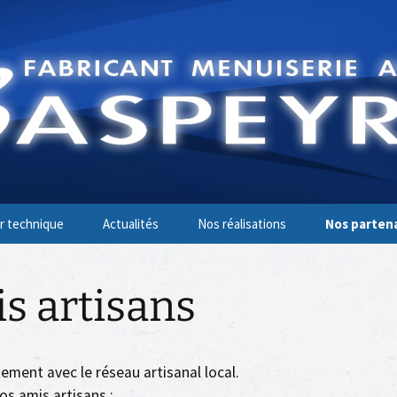
 Menuiserie
r technique
Actualités
Nos réalisations
Nos parten
Menuiseries bois
Nos fourniss
s artisans
Menuiseries PVC
Nos amis ar
Menuiseries aluminium
ement avec le réseau artisanal local.
Portails et divers
os amis artisans :