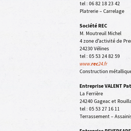
tel : 06 82 18 23 42
Platrerie – Carrelage
Société REC
M. Moutreuil Michel
4 zone d’activité de Pr
24230 Vélines
tel : 05 53 24 82 59
www.
rec
24.fr
Construction métalliqu
Entreprise VALENT Pat
La Ferrière
24240 Gageac et Rouill
tel : 05 53 27 16 11
Terrassement – Assain